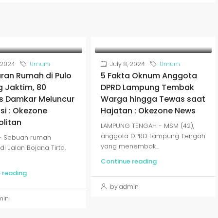
, 2024
Umum
July 8, 2024
Umum
ran Rumah di Pulo
5 Fakta Oknum Anggota
 Jaktim, 80
DPRD Lampung Tembak
s Damkar Meluncur
Warga hingga Tewas saat
si : Okezone
Hajatan : Okezone News
litan
LAMPUNG TENGAH - MSM (42),
anggota DPRD Lampung Tengah
 - Sebuah rumah
yang menembak...
di Jalan Bojana Tirta,
Continue reading
 reading
by admin
min