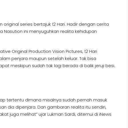
original series bertajuk 12 Hari. Hadir dengan cerita
lla Nasution ini menyuguhkan realita kehidupan
ve Original Production Vision Pictures, 12 Hari
am penjara maupun setelah keluar. Tak bisa
apat meskipun sudah tak lagi berada di balik jeruji besi.
ap-cap tertentu dimana misalnya sudah pernah masuk
an dia dipenjara. Dan gambaran realita itu sendiri,
at juga melihat” ujar Lukman Sardi, ditemui di iNews