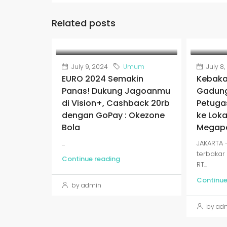
Related posts
July 9, 2024
Umum
July 8
EURO 2024 Semakin
Kebaka
Panas! Dukung Jagoanmu
Gadung
di Vision+, Cashback 20rb
Petuga
dengan GoPay : Okezone
ke Loka
Bola
Megapo
...
JAKARTA
terbakar 
Continue reading
RT...
Continue
by admin
by ad