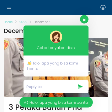
Home
2022
December
December 2022
Coba tanyakan disini
Halo, apa yang bisa kami
bantu
Halo, apa yang bisa kami bantu
3 Pelaku Bunuh Pria