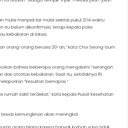
mulai menjadi liar mulai sekitar pukul 21.14 waktu
tu belum dikonfirmasi, tetapi kepala polisi
u kebakaran di lokasi.
dan orang-orang berusia 20-an,” kata Choi Seong-bum
orkan bahwa beberapa orang mengalami “serangan
an dari otoritas kebakaran. Saat itu, setidaknya 81
melaporkan “kesulitan bernapas.”
ke rumah sakit terdekat,” kata kepala Pusat Kesehatan
tewas kemungkinan akan meningkat.
oran orang hilang karena banyak korban yang tidak