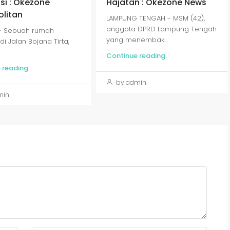
si : Okezone
Hajatan : Okezone News
litan
LAMPUNG TENGAH - MSM (42),
anggota DPRD Lampung Tengah
 - Sebuah rumah
yang menembak...
di Jalan Bojana Tirta,
Continue reading
 reading
by admin
min