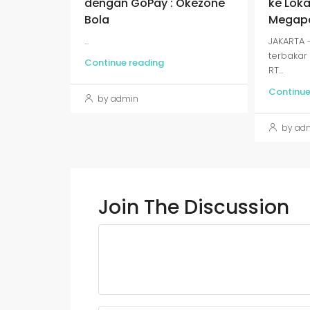
dengan GoPay : Okezone
ke Loka
Bola
Megapo
...
JAKARTA
terbakar 
Continue reading
RT...
Continue
by admin
by ad
Join The Discussion