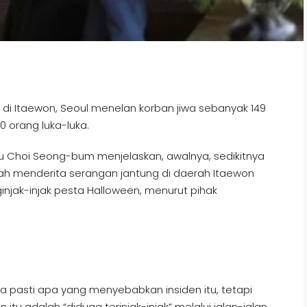
 di Itaewon, Seoul menelan korban jiwa sebanyak 149
50 orang luka-luka.
Choi Seong-bum menjelaskan, awalnya, sedikitnya
ah menderita serangan jantung di daerah Itaewon
njak-injak pesta Halloween, menurut pihak
a pasti apa yang menyebabkan insiden itu, tetapi
 adalah “diduga terinjak-injak” melalui jalan-jalan