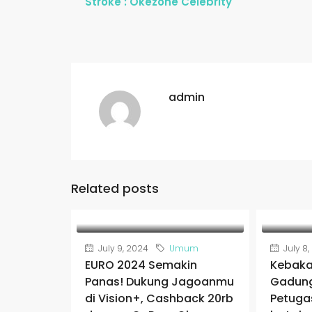
Stroke : Okezone Celebrity
admin
Related posts
July 9, 2024
Umum
July 8
EURO 2024 Semakin
Kebaka
Panas! Dukung Jagoanmu
Gadung
di Vision+, Cashback 20rb
Petuga