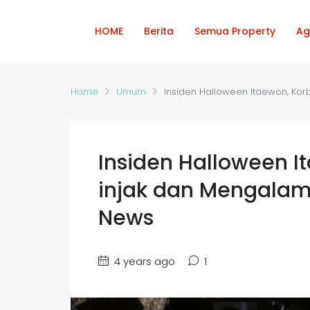
HOME
Berita
Semua Property
Ag
Home
Umum
Insiden Halloween Itaewon, Ko
Insiden Halloween I
injak dan Mengalam
News
4 years ago
1