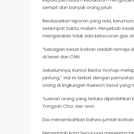
sempit dan banyak orang jatuh.
Berdasarkan laporan yang ada, kerumunan 
setempat Sabtu malam. Penyebab insiden i
mengatakan tidak ada kebocoran gas ata
“Sebagian besar korban adalah remaja 
di lansir dari
CNN.
Sebelumnya, Kantor Berita
Yonhap
melap
jantung,”. Hal ini terkait dengan pernyata
orang di lingkungan Itaewon Seoul yang 
“Lusinan orang yang terluka dipindahkan 
Yongsan Choi Jae-won.
Dia menambahkan bahwa jumlah korban 
Pemerintah kota Seoul juga menerima lap