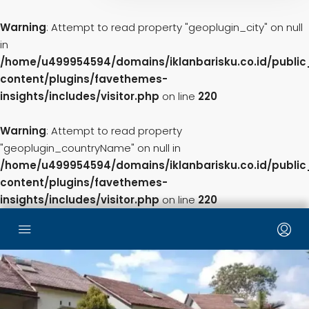
Warning
: Attempt to read property "geoplugin_city" on null
in
/home/u499954594/domains/iklanbarisku.co.id/publi
content/plugins/favethemes-
insights/includes/visitor.php
on line
220
Warning
: Attempt to read property
"geoplugin_countryName" on null in
/home/u499954594/domains/iklanbarisku.co.id/publi
content/plugins/favethemes-
insights/includes/visitor.php
on line
220