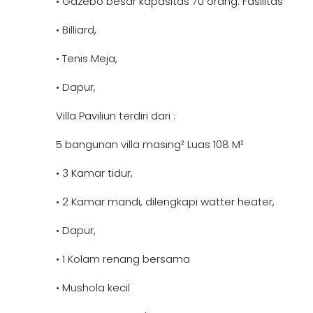
• Gazebo besar kapasitas 70 orang. Fasilitas
• Billiard,
• Tenis Meja,
• Dapur,
Villa Paviliun terdiri dari :
5 bangunan villa masing² Luas 108 M²
• 3 Kamar tidur,
• 2 Kamar mandi, dilengkapi watter heater,
• Dapur,
• 1 Kolam renang bersama
• Mushola kecil