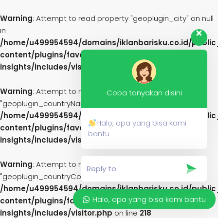
Warning
: Attempt to read property "geoplugin_city" on null
in
/home/u499954594/domains/iklanbarisku.co.id/publi
content/plugins/favethemes-
insights/includes/visitor.php
on line
216
Warning
: Attempt to read property
Coba tanyakan disini
"geoplugin_countryName" on null in
/home/u499954594/domains/iklanbarisku.co.id/publi
Halo, apa yang bisa kami
content/plugins/favethemes-
bantu
insights/includes/visitor.php
on line
217
Warning
: Attempt to read property
"geoplugin_countryCode" on null in
/home/u499954594/domains/iklanbarisku.co.id/publi
Halo, apa yang bisa kami bantu
content/plugins/favethemes-
insights/includes/visitor.php
on line
218